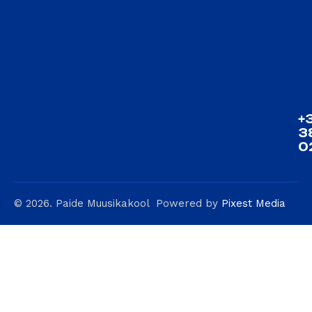
+
3
0
© 2026. Paide Muusikakool
Powered by
Pixest Media